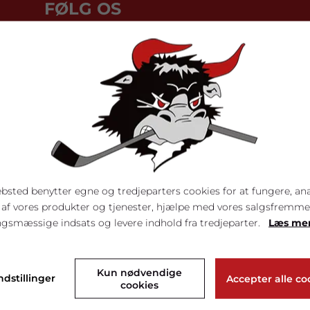
FØLG OS
Hold dig opdateret med vores
kampagner, produktnyheder mv. på
Mighty Bulls ved at følge os på de
sociale medier.
bsted benytter egne og tredjeparters cookies for at fungere, an
 af vores produkter og tjenester, hjælpe med vores salgsfremm
gsmæssige indsats og levere indhold fra tredjeparter.
Læs me
Kun nødvendige
ndstillinger
Accepter alle co
cookies