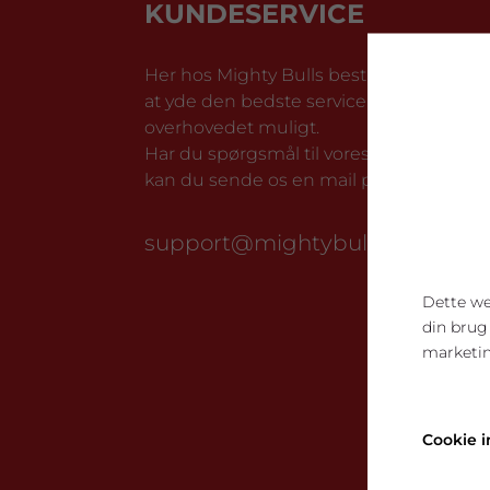
KUNDESERVICE
Her hos Mighty Bulls bestræber vi os på
at yde den bedste service, som
overhovedet muligt.
Har du spørgsmål til vores produkter, så
kan du sende os en mail på:
support@mightybullsshop.dk
Dette we
din brug
marketin
Cookie i