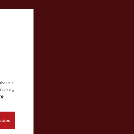
alysere
ende og
re
okies