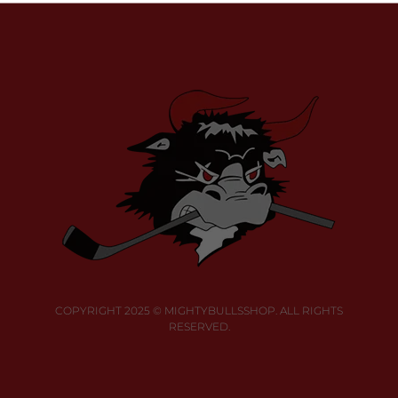
COPYRIGHT 2025 © MIGHTYBULLSSHOP. ALL RIGHTS
RESERVED.