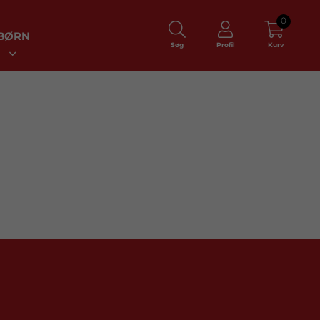
0
BØRN
Søg
Profil
Kurv