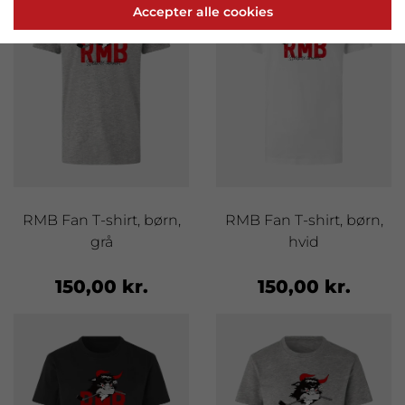
Accepter alle cookies
RMB Fan T-shirt, børn,
RMB Fan T-shirt, børn,
grå
hvid
150,00 kr.
150,00 kr.