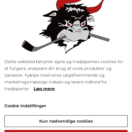
Dette websted benytter egne og tredjeparters cookies for
at fungere, analysere din brug af vores produkter og
tjenester, hjælpe med vores salgsfremmende og
marketingsmæssige indsats og levere indhold fra
Mighty Bulls Fan T-shirt,
Mighty Bulls Fan T-shirt,
tredjeparter.
Læs mere
børn, hvid
børn, sort
Cookie indstillinger
150,00 kr.
150,00 kr.
Kun nødvendige cookies