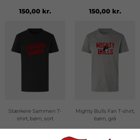
150,00 kr.
150,00 kr.
Stærkere Sammen T-
Mighty Bulls Fan T-shirt,
shirt, børn, sort
børn, grå
150,00 kr.
150,00 kr.