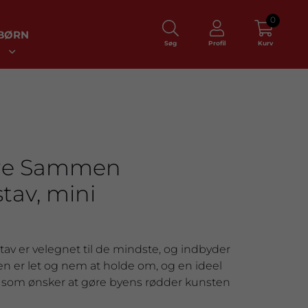
0
BØRN
Søg
Profil
Kurv
re Sammen
tav, mini
v er velegnet til de mindste, og indbyder
 Den er let og nem at holde om, og en ideel
, som ønsker at gøre byens rødder kunsten