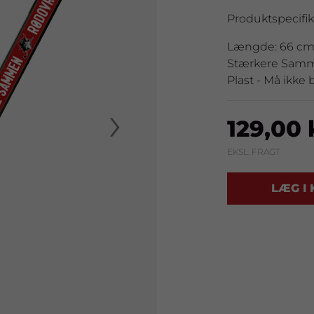
Produktspecifik
Længde: 66 cm
Stærkere Samm
Plast - Må ikke 
›
129,00 
EKSL. FRAGT
LÆG I