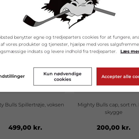
bsted benytter egne og tredjeparters cookies for at fungere, an
 af vores produkter og tjenester, hjælpe med vores salgsfremm
gsmæssige indsats og levere indhold fra tredjeparter.
Læs me
Kun nødvendige
ndstillinger
Accepter alle co
cookies
y Bulls Spillertrøje, voksen
Mighty Bulls cap, sort m.
skygge
499,00 kr.
200,00 kr.