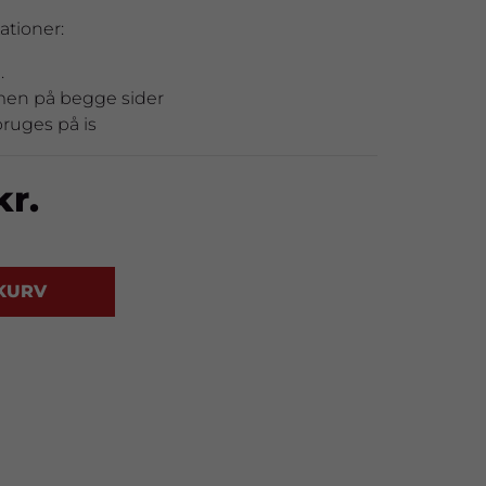
ationer:
.
en på begge sider
bruges på is
kr.
 KURV